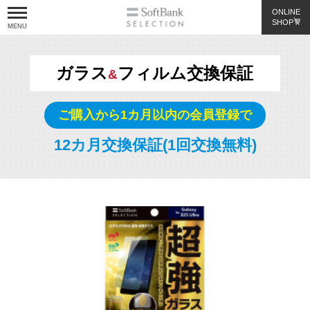
ONLINE
SHOP
ガラス
フィルム交換保証
&
About us
ご購入から1カ月以内の会員登録で
Products
12カ月交換保証(1回交換無料)
機種から探す
カテゴリーから探す
Pick Up
Support
サポート情報
よくあるご質問