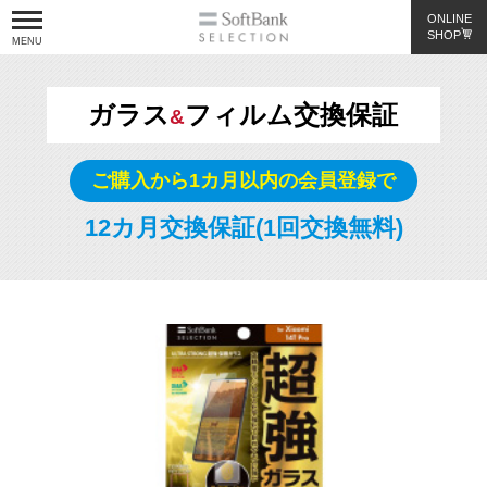
ONLINE
SHOP
ガラス
フィルム交換保証
&
About us
ご購入から1カ月以内の会員登録で
Products
12カ月交換保証(1回交換無料)
機種から探す
カテゴリーから探す
Pick Up
Support
サポート情報
よくあるご質問