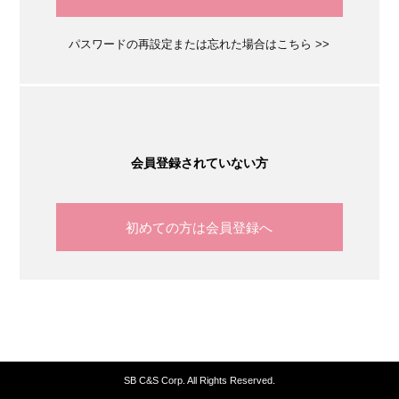
パスワードの再設定または忘れた場合はこちら >>
会員登録されていない方
初めての方は会員登録へ
SB C&S Corp. All Rights Reserved.