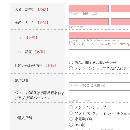
氏名（漢字）
【必須】
記入例：山田 太郎
氏名（カナ）
【必須】
(カタカナ
e-mail
【必須】
記入例： test@softbankselection.jp
記載頂いたメールアドレス宛てにご連絡を
e-mail 確認
【必須】
製品に関するお問い合わせ
お問い合わせ内容
【必須】
オンラインショップでの購入に関
製品型番
記入例：ROC-11-725-AS
パソコンOS又は携帯機種名およ
びアプリOSバージョン
記入例：iPhone
オンラインショップ
ソフトバンク／ワイモバイルショ
ご購入店舗
家電量販店
その他