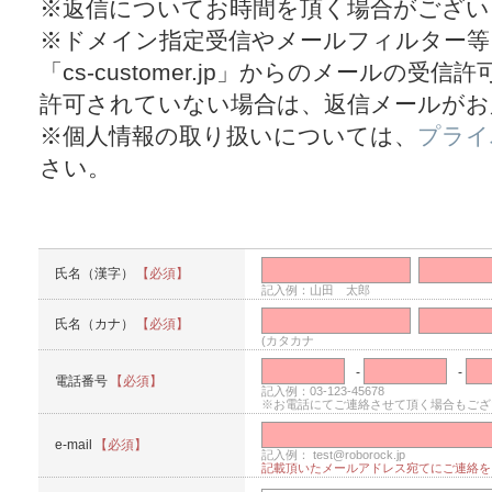
※返信についてお時間を頂く場合がござい
※ドメイン指定受信やメールフィルター等
「cs-customer.jp」からのメールの
許可されていない場合は、返信メールがお
※個人情報の取り扱いについては、
プライ
さい。
氏名（漢字）
【必須】
記入例：山田 太郎
氏名（カナ）
【必須】
(カタカナ
-
-
電話番号
【必須】
記入例：03-123-45678
※お電話にてご連絡させて頂く場合もござ
e-mail
【必須】
記入例： test@roborock.jp
記載頂いたメールアドレス宛てにご連絡を